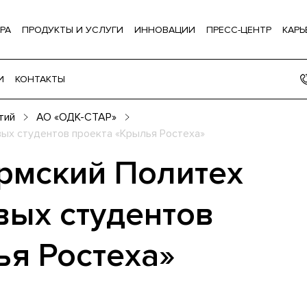
РА
ПРОДУКТЫ И УСЛУГИ
ИННОВАЦИИ
ПРЕСС-ЦЕНТР
КАРЬ
И
КОНТАКТЫ
тий
АО «ОДК-СТАР»
ых студентов проекта «Крылья Ростеха»
рмский Политех
вых студентов
ья Ростеха»