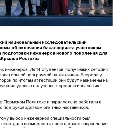
кий национальный исследовательский
ломы об окончании бакалавриата участникам
 подготовки инженеров нового поколения для
«Крылья Ростеха».
х инженеров. Из 14 студентов, получивших сегодня
зовательной программой на «отлично». Впереди у
орой по итогам аттестации они будут назначены на
твующие уровню полученных профессиональных
 в Пермском Политехе и параллельно работали в
ю под руководством опытных наставников.
этому выбор инженерной специальности был
еха» дала возможность понять, какое направление