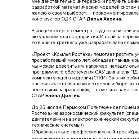
мне действительно интересно, и получить ценн
разработкой математических моделей систем а
жалею о своем выборе», – прокомментировала
конструктор ОДК-СТАР
Дарья Харина.
В конце каждого семестра студенты писали уч
актуальным для предприятия. И если на перво
то в конце третьего уже разрабатывали сложн
«Проект «Крылья Ростеха» помогает растить у
проработавший много лет, обладает такими ко
мы можем доверить им, например, наладку опы
программного обеспечения САУ двигателя ПД-
комплектующего изделия (СГКИ). За этих ребят
рассчитывают начальники отделов и бюро, их 
нескольких направлений», – отметила замести
СТАР
Елена Долгих.
До 25 июля в Пермском Политехе идет прием 
Ростеха» на аэрокосмический факультет (спец
двигателей») и на электротехнический факуль
технические системы»).
Образовательно-профессиональный трек «Крыл