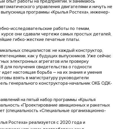
ый опыт работы на предприятии. Я занимаюсь
втоматического управления двигателями и ничуть не
 выпускница программы «Крылья Ростеха», инженер-
ебно-исследовательские работы по темам,
м курсе они сдавали чертежи самых простых деталей,
ейшие гибко-жесткие печатные платы.
никальных специалистов: не каждый конструктор,
мпетенциями, как у будущих выпускников. Уже сейчас
тных электронных агрегатов или проверку
8 для получения свидетельства о годности
 идет настоящая борьба – на их знания и умения
готовы взять в магистратуру руководители
тель генерального конструктора-начальник ОКБ ОДК-
заявлений на пятый набор программы «Крылья
иальность «Проектирование авиационных и ракетных
тет (специальность «Специальные организационно-
ья Ростеха» реализуется с 2020 года и