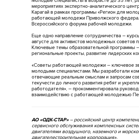
Молодые специалисты в возрасте до 35 лет, р
мероприятиях экспертно-аналитического цент
Карагай в рамках программы «Регион для молод
работающей молодежи Приволжского федераль
Всероссийского форума рабочей молодежи.
Еще одно направление сотрудничества – курс
августе для активистов молодежных советов п
Ключевые темы образовательной программы –
региональные проекты, развитие лидерских ко
«Советы работающей молодежи – ключевое зв
молодыми специалистами. Мы разработали ко
отвечающие реальным смыслам и запросам сов
текучести до личного развития ребят и укреп
работодателя», – прокомментировала руковод
взаимодействию с работающей молодежью Пе
АО «ОДК-СТАР»
– российский центр компетенц
сервисного обслуживания комплексных систе
двигателями воздушного, наземного и морско
двигателестроительная корпорация».