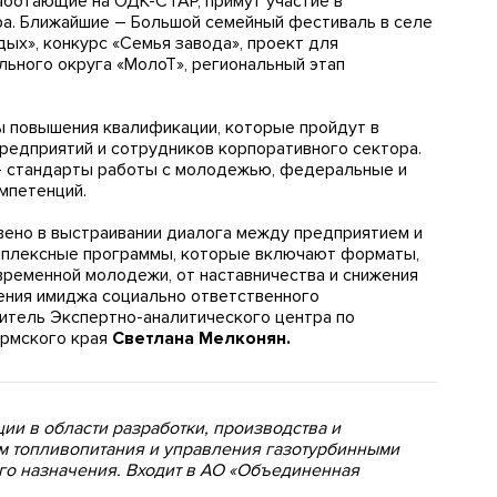
аботающие на ОДК-СТАР, примут участие в
ра. Ближайшие – Большой семейный фестиваль в селе
ых», конкурс «Семья завода», проект для
ного округа «МолоТ», региональный этап
ы повышения квалификации, которые пройдут в
редприятий и сотрудников корпоративного сектора.
 стандарты работы с молодежью, федеральные и
мпетенций.
ено в выстраивании диалога между предприятием и
мплексные программы, которые включают форматы,
ременной молодежи, от наставничества и снижения
ления имиджа социально ответственного
итель Экспертно-аналитического центра по
рмского края
Светлана Мелконян.
ии в области разработки, производства и
м топливопитания и управления газотурбинными
го назначения. Входит в АО «Объединенная