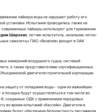
 движении лайнера вода не нарушает работу его
ой установки. Испытания проводились также на
се современные лайнеры используют для торможения
адим Широких
, летчик-испытатель, начальник летно-
ьные самолеты» ПАО «Яковлев» (входит в ОАК
вых измерений воздушного судна, системой
олете, а также представителями сертификационных
 Объединенной двигателестроительной корпорации.
на защиту от попадания воды - одни из важнейших.
 и посадка будут осуществляться в том числе во
-8, созданные ОДК с применением передовых
ту во время испытаний «бассейн». Двигатели в
ловиях будет обеспечена безопастность пассажиров