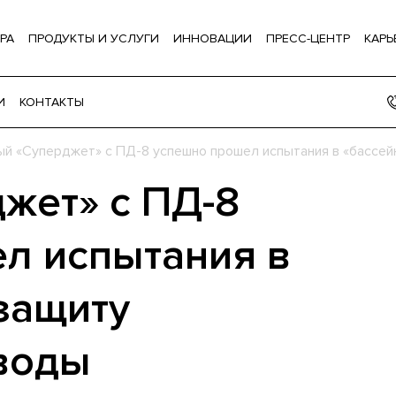
РА
ПРОДУКТЫ И УСЛУГИ
ИННОВАЦИИ
ПРЕСС-ЦЕНТР
КАРЬ
И
КОНТАКТЫ
й «Суперджет» с ПД-8 успешно прошел испытания в «бассей
жет» с ПД-8
л испытания в
защиту
 воды