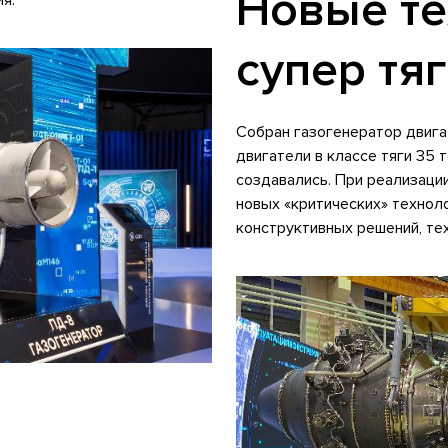
Новые те
я.
супер тя
Собран газогенератор двига
двигатели в классе тяги 35 
создавались. При реализаци
новых «критических» техноло
конструктивных решений, те