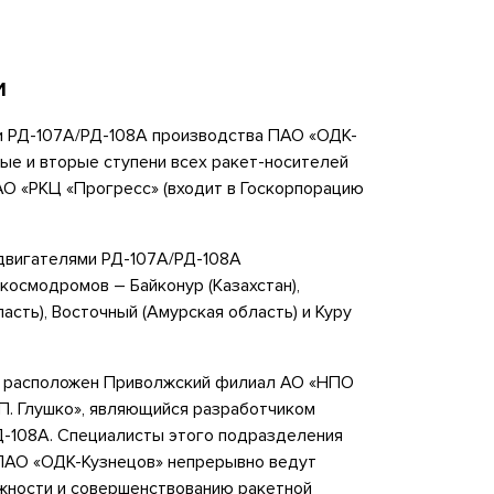
и
и РД-107А/РД-108А производства ПАО «ОДК-
ые и вторые ступени всех ракет-носителей
АО «РКЦ «Прогресс» (входит в Госкорпорацию
 двигателями РД-107А/РД-108А
космодромов – Байконур (Казахстан),
асть), Восточный (Амурская область) и Куру
я расположен Приволжский филиал АО «НПО
.П. Глушко», являющийся разработчиком
Д-108А. Специалисты этого подразделения
ПАО «ОДК-Кузнецов» непрерывно ведут
жности и совершенствованию ракетной