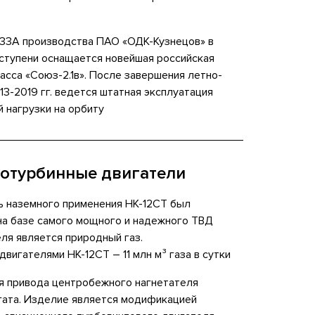
33А производства ПАО «ОДК-Кузнецов» в
 ступени оснащается новейшая российская
асса «Союз-2.1в». После завершения летно-
13-2019 гг. ведется штатная эксплуатация
 нагрузки на орбиту
отурбинные двигатели
ь наземного применения НК-12СТ был
 на базе самого мощного и надежного ТВД
еля является природный газ.
вигателями НК-12СТ – 11 млн м³ газа в сутки
я привода центробежного нагнетателя
ата. Изделие является модификацией