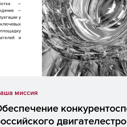
аботка –
ождение –
луатации у
ключевых
площадку
гателей и
аша миссия
Обеспечение конкурентосп
российского двигателестро