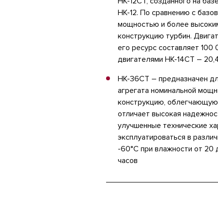
НК-12СТ, созданного на баз
НК-12. По сравнению с баз
мощностью и более высоким
конструкцию турбин. Двигат
его ресурс составляет 100 
двигателями НК-14СТ – 20,4
НК-36СТ – предназначен дл
агрегата номинальной мощн
конструкцию, облегчающую 
отличает высокая надежност
улучшенные технические ха
эксплуатироваться в различ
-60°С при влажности от 20 
часов