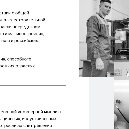
ствии с общей
игателестроительной
трасли посредством
асти машиностроения,
чности российских
ия, способного
коемких отраслях
ременной инженерной мысли в
иационных, индустриальных
отрасли за счет решения