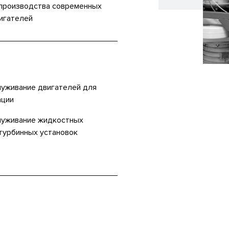
 производства современных
игателей
луживание двигателей для
ации
служивание жидкостных
турбинных установок