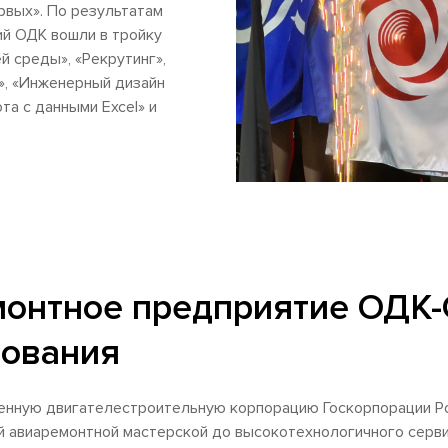
рвых». По результатам
й ОДК вошли в тройку
 среды», «Рекрутинг»,
», «Инженерный дизайн
та с данными Excel» и
монтное предприятие ОДК-
нования
нную двигателестроительную корпорацию Госкорпорации Рос
й авиаремонтной мастерской до высокотехнологичного серв