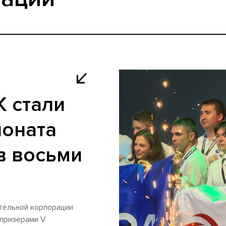
 стали
ионата
в восьми
тельной корпорации
 призерами V