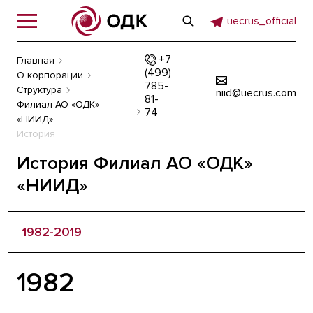
uecrus_official
+7
Главная
(499)
О корпорации
785-
Структура
niid@uecrus.com
81-
Филиал АО «ОДК»
74
«НИИД»
История
История Филиал АО «ОДК»
«НИИД»
1982-2019
1982