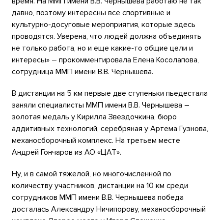
время. На ММП имени В.В. Чернышева работаю не так
давно, поэтому интересны все спортивные и
культурно-досуговые мероприятия, которые здесь
проводятся. Уверена, что людей должна объединять
не только работа, но и еще какие-то общие цели и
интересы» – прокомментировала Елена Косолапова,
сотрудница ММП имени В.В. Чернышева.
В дистанции на 5 км первые две ступеньки пьедестала
заняли специалисты ММП имени В.В. Чернышева –
золотая медаль у Кирилла Звездочкина, бюро
аддитивных технологий, серебряная у Артема Гузнова,
механосборочный комплекс. На третьем месте
Андрей Гончаров из АО «ЦАТ».
Ну, и в самой тяжелой, но многочисленной по
количеству участников, дистанции на 10 км среди
сотрудников ММП имени В.В. Чернышева победа
досталась Александру Ничипорову, механосборочный