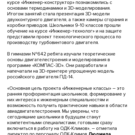
курсе «Инженер-конструктор» познакомились с
основами термодинамики и 3D-моделирования.
Итогом занятий стала презентация 3D-модели
двухконтурного двигателя, а также камеры сгорания и
коробки приводов. Школьники 9-10 классов прошли
обучение на курсе «Инженер-технолог» и на защите
представили проект технологического процесса по
производству турбовинтового двигателя.
В гимназии №642 ребята изучали теоретические
основы двигателестроения и моделирования в
программе «КОМПАС-3D». Они разработали и
напечатали на 3D-принтере упрощенную модель
российского двигателя ПД-14.
«Основная цель проекта «Инженерные классы» – это
ранняя профориентация школьников, формирование у
них интереса к инженерным специальностям и
возможность получить практические навыки в области
авиадвигателестроения. Мы уверены, что
сегодняшние школьники в будущем станут
компетентными специалистами, готовыми сразу
включиться в работу на ОДК-Климов», – отметила
директор по персоналу ОДК-Климов
Людмила