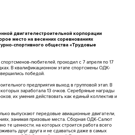
нной двигателестроительной корпорации
торое место на весенних соревнованиях
турно-спортивного общества «Трудовые
 спортсменов‑любителей, проходил с 7 апреля по 17
ках. В квалификационном этапе спортсмены ОДК-
авершились победой.
ительного предприятия выход в групповой этап. В
 которых заработала 13 очков. Серебряные награды
оков, их умения действовать как единый коллектив и
олько выпускают передовые авиационные двигатели,
аниях, занимая призовые места. Сборная ОДК-Салют
о те ценности, на которых строится работа всего
рживать друг друга и не сдаваться даже в самых