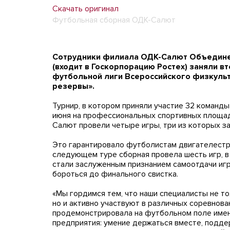
Скачать оригинал
Футбольная сборная ОДК-Салют
Сотрудники филиала ОДК-Салют Объедине
(входит в Госкорпорацию Ростех) заняли в
футбольной лиги Всероссийского физкуль
резервы».
Турнир, в котором приняли участие 32 команды
июня на профессиональных спортивных площад
Салют провели четыре игры, три из которых з
Это гарантировало футболистам двигателестро
следующем туре сборная провела шесть игр, в
стали заслуженным признанием самоотдачи игр
бороться до финального свистка.
«Мы гордимся тем, что наши специалисты не т
но и активно участвуют в различных соревнов
продемонстрировала на футбольном поле именн
предприятия: умение держаться вместе, подде