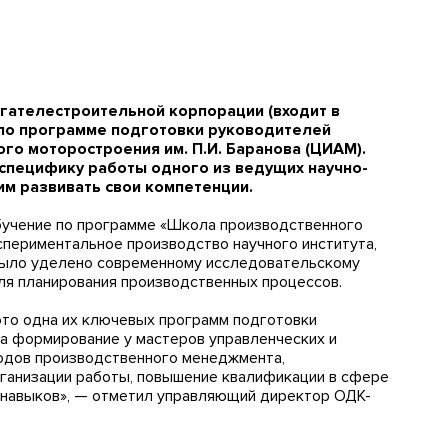
ателестроительной корпорации (входит в
 по программе подготовки руководителей
го моторостроения им. П.И. Баранова (ЦИАМ).
специфику работы одного из ведущих научно-
им развивать свои компетенции.
бучение по программе «Школа производственного
спериментальное производство научного института,
 было уделено современному исследовательскому
я планирования производственных процессов.
это одна их ключевых программ подготовки
а формирование у мастеров управленческих и
одов производственного менеджмента,
рганизации работы, повышение квалификации в сфере
х навыков», — отметил управляющий директор ОДК-