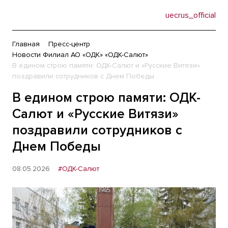
uecrus_official
Главная
Пресс-центр
Новости Филиал АО «ОДК» «ОДК-Салют»
В едином строю памяти: ОДК-Салют и «Русские Витязи»
поздравили сотрудников с Днем Победы
В едином строю памяти: ОДК-
Салют и «Русские Витязи»
поздравили сотрудников с
Днем Победы
08.05.2026
#ОДК-Салют