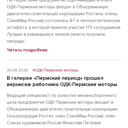
На территории предприятий ОДК‑Авиадвигатель и
ОДК‑Пермские моторы (входят в Объединенную
двигателестроительную корпорацию Ростеха, члены
СоюзМаш России) состоялась 87-я легкоатлетическая
эстафета, в которой приняли участие 175 сотрудников.
Лучшие в командном и личном зачете получили
награды.
Читать подробнее
25.06.2026
#ОДК-Пермские моторы
В галерее «Пермский период» прошел
вернисаж работника ОДК-Пермские моторы
Ведущий специалист по оснастке механосборочного
цеха предприятия ОДК Пермские моторы (входит в
Объединенную двигателестроительную корпорацию
Госкорпорации Ростех, член СоюзМаш России), член
Союза художников России Вячеслав Петряев