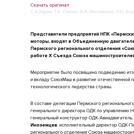
Скачать оригинал
С.А.Харин, Т.В. Снитко, А.А. Иноземцев, Н.Н. Ан
Представители предприятий НПК «Пермски
моторы, входят в Объединенную двигател
Пермского регионального отделения «Союз
работе X Съезда Союза машиностроителей
Мероприятие было посвящено подведению итог
и вкладу СоюзМаш в развитие отечественной 
технологического лидерства страны.
В составе делегации Пермского региональног
генерального директора ОДК по управлению 
генеральный конструктор ОДК-Авиадвигатель
Иноземцев
, исполнительный директор ОДК-П
регионального отделения Союза машинострои