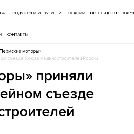
РА
ПРОДУКТЫ И УСЛУГИ
ИННОВАЦИИ
ПРЕСС-ЦЕНТР
КАРЬ
И
КОНТАКТЫ
-Пермские моторы»
ном съезде Союза машиностроителей России
оры» приняли
лейном съезде
строителей