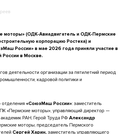
дреев
е моторы» (ОДК-Авиадвигатель и ОДК-Пермские
естроительную корпорацию Ростеха) и
Маш России» в мае 2026 года приняли участие в
 России в Москве.
ов деятельности организации за пятилетний период
промышленности, кадровой политики и
о отделения
«СоюзМаш России»
: заместитель
НПК «Пермские моторы», управляющий директор —
,
академик РАН, Герой Труда РФ
Александр
ермские моторы, председатель Пермского
телей
Сергей Харин,
заместитель управляющего