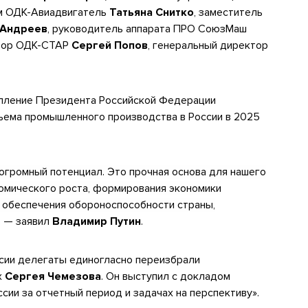
ом ОДК-Авиадвигатель
Татьяна Снитко
,
заместитель
 Андреев
, руководитель аппарата
ПРО СоюзМаш
ктор ОДК-СТАР
Сергей Попов
, генеральный директор
пление Президента Российской Федерации
бъема промышленного производства в России в 2025
 огромный потенциал. Это прочная основа для нашего
номического роста, формирования экономики
 обеспечения обороноспособности страны,
, — заявил
Владимир Путин
.
ии делегаты единогласно переизбрали
х
Сергея Чемезова
. Он выступил с докладом
ии за отчетный период и задачах на перспективу».