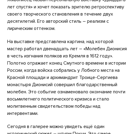
лет спустя» и хочет показать зрителю ретроспективу
своего творческого становления в течение двух
десятилетий. Его авторский стиль – реализм с
лирическим оттенком.
На выставке представлена картина, над которой
мастер работал двенадцать лет – «Молебен Дионисия
в честь изгнания поляков из Кремля в 1612 году».
Полотно отражает конец Смутного времени в истории
России, когда войска собрались у Лобного места на
Красной площади и архимандрит Троице-Сергиева
монастыря Дионисий совершил благодарственный
молебен. Это событие ознаменовало окончание почти
восьмилетнего политического кризиса и стало
молитвенным свидетельством победы над
интервентами.
Сегодня в галерее можно увидеть ещё один
исторический сюжет – штурм Покчи. Это самое