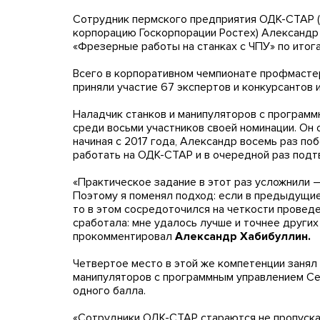
Сотрудник пермского предприятия ОДК-СТАР 
корпорацию Госкорпорации Ростех) Александр
«Фрезерные работы на станках с ЧПУ» по итог
Всего в корпоративном чемпионате профмасте
приняли участие 67 экспертов и конкурсантов 
Наладчик станков и манипуляторов с програм
среди восьми участников своей номинации. Он
начиная с 2017 года, Александр восемь раз по
работать на ОДК-СТАР и в очередной раз под
«Практическое задание в этот раз усложнили –
Поэтому я поменял подход: если в предыдущие
то в этом сосредоточился на четкости проведе
сработала: мне удалось лучше и точнее други
прокомментировал
Александр Хабибуллин.
Четвертое место в этой же компетенции занял
манипуляторов с программным управлением Сер
одного балла.
«Сотрудники ОДК-СТАР стараются не пропуска