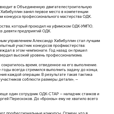
(входит в Объединенную двигателестроительную
 Хабибуллин занял первое место в компетенции
ам конкурса профессионального мастерства ОДК.
рства, который проходил на уфимском ОДК-УМПО,
из девяти предприятий ОДК.
мным управлением Александр Хабибуллин стал лучшим
 опытный участник конкурсов профмастерства:
беждал в этом чемпионате. Год назад он пришел
твердил высокий уровень профессионализма.
 сократилось время, отведенное на его выполнение.
 годы всегда стремился выполнить задачу до конца,
ния каждой операции. В результате такая тактика
х участников соблюсти размеры детали», –
 еще один сотрудник ОДК-СТАР – наладчик станков и
гей Перескоков. До «бронзы» ему не хватило всего
ют профессиональные конкурсы. Отмечу, что в