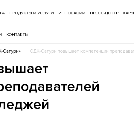
РА
ПРОДУКТЫ И УСЛУГИ
ИННОВАЦИИ
ПРЕСС-ЦЕНТР
КАРЬ
И
КОНТАКТЫ
К-Сатурн»
ОДК-Сатурн повышает компетенции преподава
овышает
реподавателей
лледжей