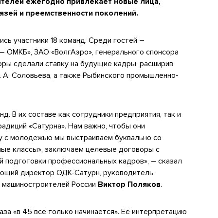
телей ежегодно привлекает новые лица,
язей и преемственности поколений.
сь участники 18 команд. Среди гостей –
– ОМКБ», ЗАО «ВолгАэро», генерального спонсора
торы сделали ставку на будущие кадры, расширив
. А. Соловьева, а также Рыбинского промышленно-
д. В их составе как сотрудники предприятия, так и
адиций «Сатурна». Нам важно, чтобы они
у с молодежью мы выстраиваем буквально со
ные классы», заключаем целевые договоры с
й подготовки профессиональных кадров», – сказал
яющий директор ОДК-Сатурн, руководитель
а машиностроителей России
Виктор Поляков
.
за «в 45 всё только начинается». Её интерпретацию