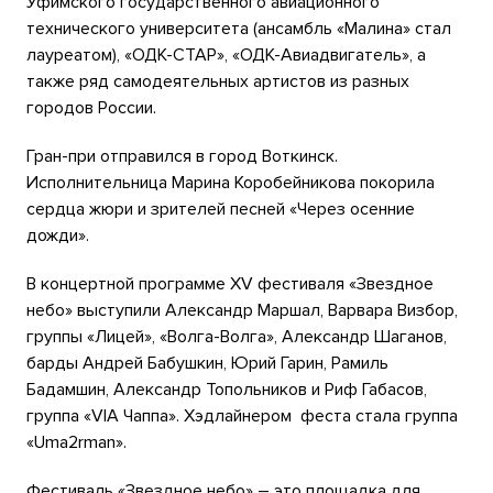
Уфимского государственного авиационного
технического университета (ансамбль «Малина» стал
лауреатом), «ОДК-СТАР», «ОДК-Авиадвигатель», а
также ряд самодеятельных артистов из разных
городов России.
Гран-при отправился в город Воткинск.
Исполнительница Марина Коробейникова покорила
сердца жюри и зрителей песней «Через осенние
дожди».
В концертной программе XV фестиваля «Звездное
небо» выступили Александр Маршал, Варвара Визбор,
группы «Лицей», «Волга-Волга», Александр Шаганов,
барды Андрей Бабушкин, Юрий Гарин, Рамиль
Бадамшин, Александр Топольников и Риф Габасов,
группа «VIA Чаппа». Хэдлайнером феста стала группа
«Uma2rman».
Фестиваль «Звездное небо» – это площадка для