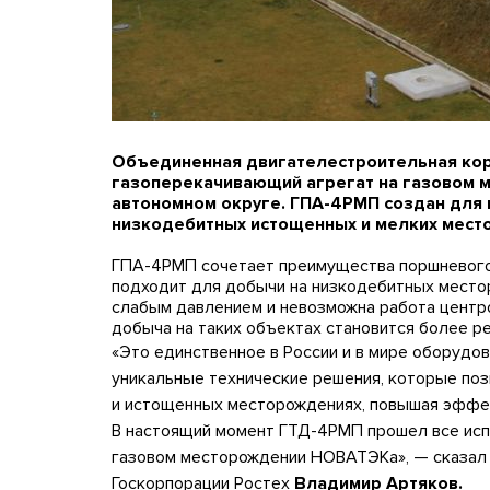
Объединенная двигателестроительная кор
газоперекачивающий агрегат на газовом
автономном округе. ГПА-4РМП создан для
низкодебитных истощенных и мелких мест
ГПА-4РМП сочетает преимущества поршневого 
подходит для добычи на низкодебитных местор
слабым давлением и невозможна работа центр
добыча на таких объектах становится более р
«Это единственное в России и в мире оборудов
уникальные технические решения, которые поз
и истощенных месторождениях, повышая эффек
В настоящий момент ГТД-4РМП прошел все исп
газовом месторождении НОВАТЭКа», — сказал 
Госкорпорации Ростех
Владимир Артяков.