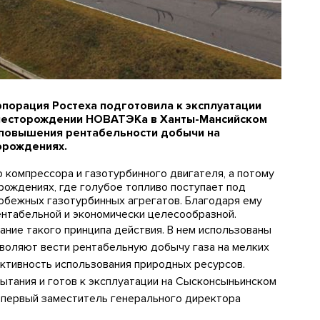
порация Ростеха подготовила к эксплуатации
 месторождении НОВАТЭКа в Ханты-Мансийском
 повышения рентабельности добычи на
орождениях.
компрессора и газотурбинного двигателя, а потому
ождениях, где голубое топливо поступает под
обежных газотурбинных агрегатов. Благодаря ему
ентабельной и экономически целесообразной.
ание такого принципа действия. В нем использованы
воляют вести рентабельную добычу газа на мелких
тивность использования природных ресурсов.
ытания и готов к эксплуатации на Сысконсыньинском
первый заместитель генерального директора