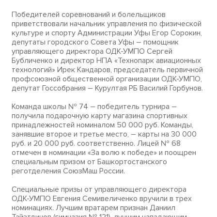
Победителей соревнований и болельщиков
приветствовали начальник управления по физической
культуре и спорту Администрации Уфы Егор Сорокин,
депутаты городского Совета Уфы – помощник
управляющего директора ОДК-УМПО Сергей
Бубличенко и директор НПА «Технопарк авиационных
технологий» Ирек Кандаров, председатель первичной
профсоюзной общественной организации ОДК-УМПО,
депутат Госсобрания – Курултая РБ Василий Горбунов.
Команда школы № 74 – победитель турнира –
получила подарочную карту магазина спортивных
принадлежностей номиналом 50 000 руб. Команды,
занявшие второе и третье место, – карты на 30 000
руб. и 20 000 руб. соответственно. Лицей № 68
отмечен в номинации «За волю к победе» и поощрен
специальным призом от Башкортостанского
реготделения СоюзМаш России.
Специальные призы от управляющего директора
ОДК-УМПО Евгения Семивеличенко вручили в трех
номинациях. Лучшим вратарем признан Даниил