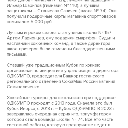
Тайзтдинов (гимназия № 121), лучшим нападающим –
Ильнар Шарипов (гимназия № 140), а лучшим
защитником – Станислав Савичев (школа № 74). Они
получили подарочные карты магазина спорттоваров
номиналом 5 000 руб.
Лучшим игроком сезона стал ученик школы № 157
Артем Ларионцев, ему подарили смартфон. Судьи и
наставники хоккейных команд, а также директора
школ-призеров были отмечены благодарственными
письмами.
Ставший уже традиционным Кубок по хоккею
организован по инициативе управляющего директора
ОДК-УМПО, председателя Башкортостанского
регионального отделения СоюзМаш России Евгения
Семивеличенко.
Хоккейные турниры для школьников при поддержке
ОДК-УМПО проходят с 2013 года. Сначала это был
Кубок Инорса, с 2018 г. – Кубок ОДК-УМПО. В 2023 г.
завершилась очередная серия игр, триумфатором
которой стала команда школы № 74. Все это часть
системной работы, которую предприятие ведет в