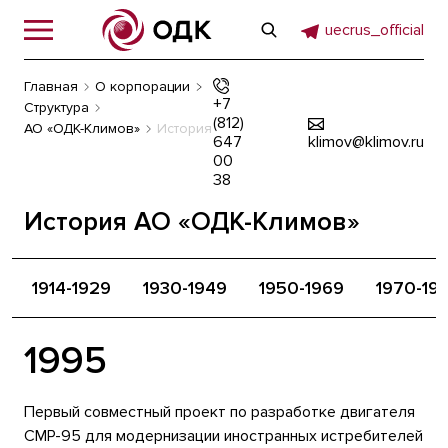
uecrus_official
Главная
О корпорации
+7
Структура
(812)
АО «ОДК-Климов»
История
647
klimov@klimov.ru
00
38
История АО «ОДК-Климов»
1914-1929
1930-1949
1950-1969
1970-19
1995
Первый совместный проект по разработке двигателя
СМР-95 для модернизации иностранных истребителей