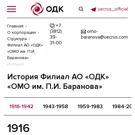
uecrus_official
+7
Главная
(3812)
omo-
О корпорации
39-
baranova@uecrus.com
Структура
31-00
Филиал АО «ОДК»
«ОМО им. П.И.
Баранова»
История
История Филиал АО «ОДК»
«ОМО им. П.И. Баранова»
1916-1942
1943-1958
1959-1983
1984-20
1916