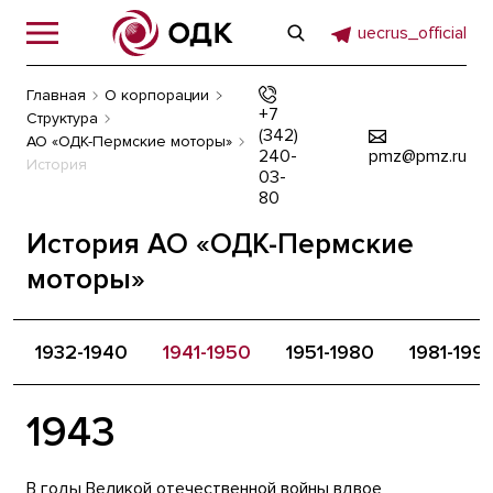
uecrus_official
Главная
О корпорации
+7
Структура
(342)
АО «ОДК-Пермские моторы»
240-
pmz@pmz.ru
История
03-
80
История АО «ОДК-Пермские
моторы»
1932-1940
1941-1950
1951-1980
1981-199
1943
В годы Великой отечественной войны вдвое