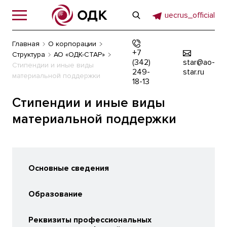
uecrus_official
Главная
О корпорации
+7
Структура
АО «ОДК-СТАР»
(342)
star@ao-
Стипендии и иные виды
249-
star.ru
материальной поддержки
18-13
Стипендии и иные виды
материальной поддержки
Основные сведения
Образование
Реквизиты профессиональных