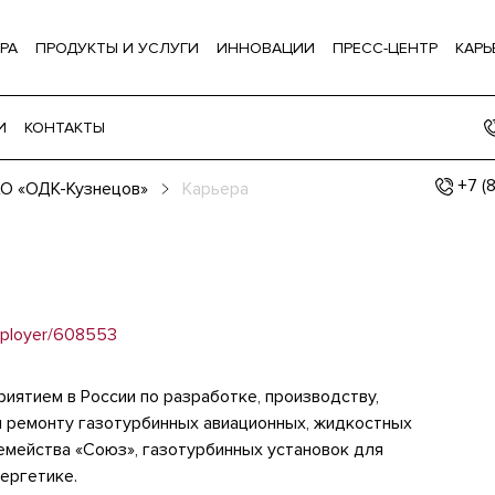
РА
ПРОДУКТЫ И УСЛУГИ
ИННОВАЦИИ
ПРЕСС-ЦЕНТР
КАРЬ
И
КОНТАКТЫ
+7 (
О «ОДК-Кузнецов»
Карьера
employer/608553
ятием в России по разработке, производству,
и ремонту газотурбинных авиационных, жидкостных
емейства «Союз», газотурбинных установок для
нергетике.