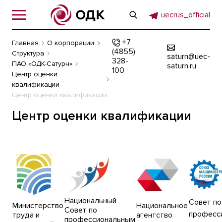
uecrus_official
+7
Главная
О корпорации
(4855)
Структура
saturn@uec-
328-
ПАО «ОДК-Сатурн»
saturn.ru
100
Центр оценки
квалификации
Центр оценки квалификации
Центр оценки квалификации
Национальный
Cовет по
Министерство
Национальное
Совет по
професс
труда и
агентство
профессиональным