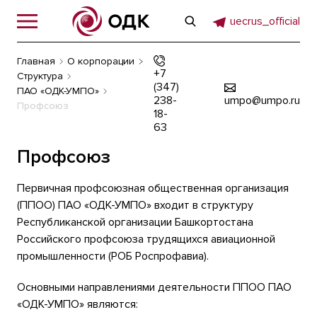
uecrus_official
Главная
О корпорации
+7
Структура
(347)
ПАО «ОДК-УМПО»
238-
umpo@umpo.ru
Профсоюз
18-
63
Профсоюз
Первичная профсоюзная общественная организация
(ППОО) ПАО «ОДК-УМПО» входит в структуру
Республиканской организации Башкортостана
Российского профсоюза трудящихся авиационной
промышленности (РОБ Роспрофавиа).
Основными направлениями деятельности ППОО ПАО
«ОДК-УМПО» являются: