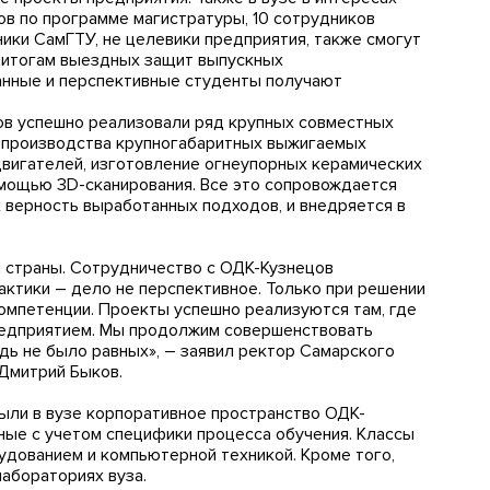
в по программе магистратуры, 10 сотрудников
ики СамГТУ, не целевики предприятия, также смогут
о итогам выездных защит выпускных
нные и перспективные студенты получают
ов успешно реализовали ряд крупных совместных
о производства крупногабаритных выжигаемых
вигателей, изготовление огнеупорных керамических
омощью 3D-сканирования. Все это сопровождается
верность выработанных подходов, и внедряется в
 страны. Сотрудничество с ОДК-Кузнецов
актики – дело не перспективное. Только при решении
омпетенции. Проекты успешно реализуются там, где
редприятием. Мы продолжим совершенствовать
дь не было равных», – заявил ректор Самарского
 Дмитрий Быков.
ыли в вузе корпоративное пространство ОДК-
ные с учетом специфики процесса обучения. Классы
ованием и компьютерной техникой. Кроме того,
лабораториях вуза.