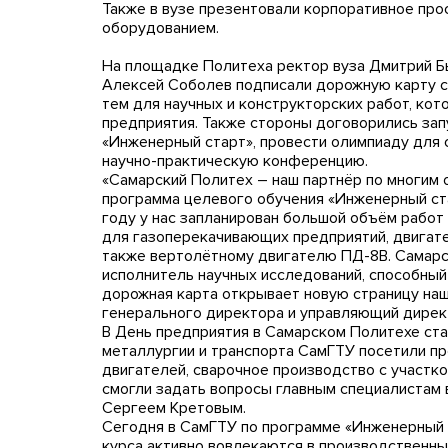
Также в вузе презентовали корпоративное пр
оборудованием.
На площадке Политеха ректор вуза Дмитрий Б
Алексей Соболев подписали дорожную карту с
тем для научных и конструкторских работ, кот
предприятия. Также стороны договорились зап
«Инженерный старт», провести олимпиаду для 
научно-практическую конференцию.
«Самарский Политех – наш партнёр по многим 
программа целевого обучения «Инженерный ста
году у нас запланирован большой объём работ
для газоперекачивающих предприятий, двигат
также вертолётному двигателю ПД-8В. Самарс
исполнитель научных исследований, способный
дорожная карта открывает новую страницу наш
генерального директора и управляющий дирек
В День предприятия в Самарском Политехе ст
металлургии и транспорта СамГТУ посетили п
двигателей, сварочное производство с участко
смогли задать вопросы главным специалистам 
Сергеем Кретовым.
Сегодня в СамГТУ по программе «Инженерный с
курса активно вовлекаются в производственны