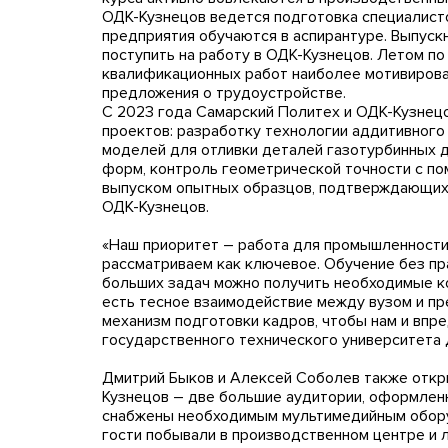
ОДК-Кузнецов ведется подготовка специалисто
предприятия обучаются в аспирантуре. Выпускн
поступить на работу в ОДК-Кузнецов. Летом п
квалификационных работ наиболее мотивирова
предложения о трудоустройстве.
С 2023 года Самарский Политех и ОДК-Кузнец
проектов: разработку технологии аддитивног
моделей для отливки деталей газотурбинных д
форм, контроль геометрической точности с п
выпуском опытных образцов, подтверждающих 
ОДК-Кузнецов.
«Наш приоритет – работа для промышленности
рассматриваем как ключевое. Обучение без пр
больших задач можно получить необходимые к
есть тесное взаимодействие между вузом и п
механизм подготовки кадров, чтобы нам и впре
государственного технического университета
Дмитрий Быков и Алексей Соболев также откр
Кузнецов – две большие аудитории, оформлен
снабжены необходимым мультимедийным оборуд
гости побывали в производственном центре и 