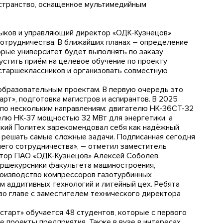
остранство, оснащенное мультимедийным
ыков и управляющий директор «ОДК-Кузнецов»
отрудничества. В ближайших планах – определение
орые университет будет выполнять по заказу
устить приём на целевое обучение по проекту
старшеклассников и организовать совместную
образовательным проектам. В первую очередь это
рт», подготовка магистров и аспирантов. В 2025
 по нескольким направлениям: двигателю НК-36СТ-32
елю НК-37 мощностью 32 МВт для энергетики, а
кий Политех зарекомендовал себя как надёжный
 решать самые сложные задачи. Подписанная сегодня
его сотрудничества», – отметил заместитель
тор ПАО «ОДК-Кузнецов» Алексей Соболев.
аршекурсники факультета машиностроения,
роизводство компрессоров газотурбинных
м аддитивных технологий и литейный цех. Ребята
во главе с заместителем технического директора
тарт» обучается 48 студентов, которые с первого
е проекты предприятия. Также в вузе в интересах