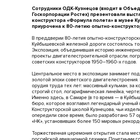
Сотрудники ОДК-Кузнецов (входит в Объе
Госкорпорации Ростех) презентовали выст
конструктора «Формула полета» в музее К
приурочена к 80-летию опытно-конструкто
В преддверии 80-летия опытно-конструкторск
Куйбышевской железной дороги состоялось то
Экспозиция, объединившая историю инженерн
проекты двигателестроительной отрасли, пог
советских конструкторов 1950–1960-х годов.
Центральное место в экспозиции занимает под
золотой эпохи советского двигателестроения
орудия труда тех лет: массивный кульман, за
строгий стол, логарифмическая линейка, черте
Именно здесь, в Самаре (в то время — в Куйбы
бюро, которое возглавил легендарный ученый 
Конструкторской школой Кузнецова, чьи издели
опередили свое время, было разработано 57 
«НК», установивших более 150 мировых рекорд
Торжественная церемония открытия стала мес
российской авиационной техники. Почетными г