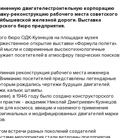
диненную двигателестроительную корпорацию
авку-реконструкцию рабочего места советского
уйбышевской железной дороги. Выставка
рского бюро предприятия.
ого бюро ОДК-Кузнецов на площадке музея
ржественное открытие выставки «Формула полета».
ой мысли и современные высокотехнологичные
ружает посетителей в атмосферу творческих поисков
линная реконструкция рабочего места инженера
. Вниманию посетителей представлены легендарные
 которым рождались чертежи будущих двигателей,
жи, кальки, штампы.
шеве), в 1946 году было создано конструкторского
и практик - академик Николай Дмитриевич Кузнецов.
я для космоса, авиации и наземного применения
оригинальных и модифицированных двигателей марки
ов.
том встречи разных поколений создателей
остями мероприятия стали ветераны предприятия,