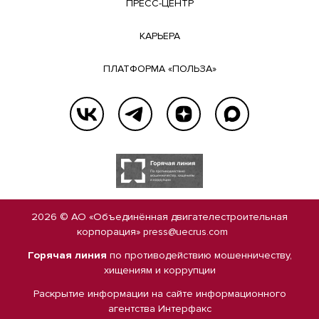
ПРЕСС-ЦЕНТР
КАРЬЕРА
ПЛАТФОРМА «ПОЛЬЗА»
2026 © АО «Объединённая двигателестроительная
корпорация»
press@uecrus.com
Горячая линия
по противодействию мошенничеству,
хищениям и коррупции
Раскрытие информации на сайте
информационного
агентства Интерфакс