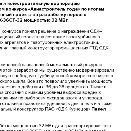
игателестроительную корпорацию
ом конкурса «Авиастроитель года» по итогам
нный проект» за разработку первого
К-36СТ-32 мощностью 32 МВт.
т конкурса принял решение о награждении ОДК–
ационный проект» за создание газотурбинного
х агрегатов и газотурбинных электростанций.
ринял главный конструктор промышленных ГТД ОДК-
величенный назначенный межремонтный ресурс и
я этой разработки мы существенно модернизировали
новую свободную турбину, новый компрессор низкого
кого цикла. Все это позволило увеличить мощность
олезного действия с 36 до 38 процентов. Также в
а сгорания с низким уровнем выброса вредных
ваниям по выбросам оксидов азота и углерода.
а стальные позволила удешевить двигатель и в тоже
еральный конструктор ПАО «ОДК-Кузнецов»
Павел
ботка мощностью 32 МВт для транспортировки газа.