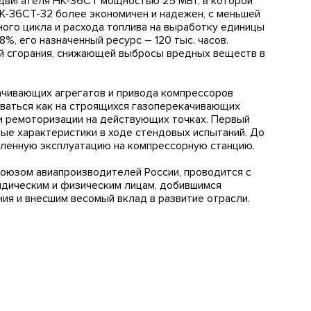
двигателя НК-36СТ мощностью 25 МВт, в которой
К-36СТ-32 более экономичен и надежен, с меньшей
ого цикла и расхода топлива на выработку единицы
%, его назначенный ресурс – 120 тыс. часов.
й сгорания, снижающей выбросы вредных веществ в
ачивающих агрегатов и привода компрессоров
ваться как на строящихся газоперекачивающих
ли ремоторизации на действующих точках. Первый
ые характеристики в ходе стендовых испытаний. До
шленную эксплуатацию на компрессорную станцию.
оюзом авиапроизводителей России, проводится с
идическим и физическим лицам, добившимся
ия и внесшим весомый вклад в развитие отрасли.