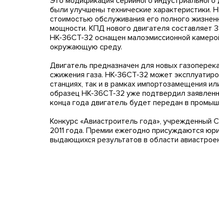
Это модификация серийного индустриального 
были улучшены технические характеристики. Н
стоимостью обслуживания его полного жизненн
мощности. КПД нового двигателя составляет 38
НК-36СТ-32 оснащен малоэмиссионной камеро
окружающую среду.
Двигатель предназначен для новых газоперек
сжижения газа. НК-36СТ-32 может эксплуатиро
станциях, так и в рамках импортозамещения и
образец НК-36СТ-32 уже подтвердил заявленн
конца года двигатель будет передан в промы
Конкурс «Авиастроитель года», учрежденный С
2011 года. Премии ежегодно присуждаются юр
выдающихся результатов в области авиастроен