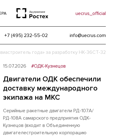
uecrus_official
ЕРА
+7 (495) 232-55-02
info@uecrus.com
виастроитель года» за разработку НК-36СТ-32
15.07.2026
#ОДК-Кузнецов
Двигатели ОДК обеспечили
доставку международного
экипажа на МКС
Серийные ракетные двигатели РД-107А/
РД-108А самарского предприятия ОДК-
Кузнецов (входит в Объединенную
двигателестроительную корпорацию