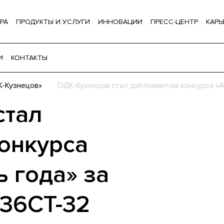
РА
ПРОДУКТЫ И УСЛУГИ
ИННОВАЦИИ
ПРЕСС-ЦЕНТР
КАРЬ
И
КОНТАКТЫ
-Кузнецов»
ОДК-Кузнецов стал дипломантом конкурса «А
стал
онкурса
 года» за
-36СТ-32