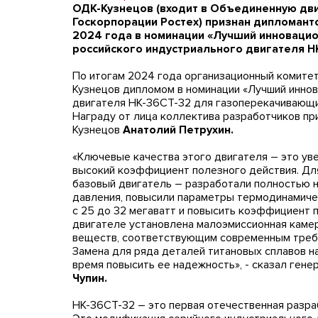
ОДК-Кузнецов (входит в Объединенную дв
Госкорпорации Ростех) признан дипломант
2024 года в номинации «Лучший инновацио
российского индустриального двигателя Н
По итогам 2024 года организационный комите
Кузнецов дипломом в номинации «Лучший иннов
двигателя НК-36СТ-32 для газоперекачивающи
Награду от лица коллектива разработчиков п
Кузнецов
Анатолий Петрухин.
«Ключевые качества этого двигателя – это у
высокий коэффициент полезного действия. Дл
базовый двигатель – разработали полностью 
давления, повысили параметры термодинамичес
с 25 до 32 мегаватт и повысить коэффициент п
двигателе установлена малоэмиссионная камер
веществ, соответствующим современным требо
Замена для ряда деталей титановых сплавов н
время повысить ее надежность», - сказал ген
Чупин.
НК-36СТ-32 – это первая отечественная разра