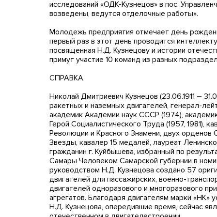
исследований «ОДК-Кузнецов» в пос. Управлен
возведены, ведутся отделочные работы».
Молодежь предприятия отмечает день рождения
первый раз в этот день проводится интеллекту
посвященная Н.Д. Кузнецову и истории отечес
примут участие 10 команд из разных подразде
СПРАВКА
Николай Дмитриевич Кузнецов (23.06.1911 – 31.
ракетных и наземных двигателей, генерал-лей
академик Академии наук СССР (1974), академик 
Герой Социалистического Труда (1957, 1981), 
Революции и Красного Знамени, двух орденов О
Звезды, кавалер 15 медалей, лауреат Ленинск
гражданин г. Куйбышева, избранный по резуль
Самары Человеком Самарской губернии в номин
руководством Н.Д. Кузнецова создано 57 ори
двигателей для пассажирских, военно-транспо
двигателей одноразового и многоразового при
агрегатов. Благодаря двигателям марки «НК» 
Н.Д. Кузнецова, опередившие время, сейчас яв
отечественном в двигателестроении.