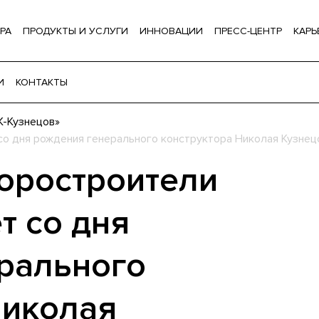
РА
ПРОДУКТЫ И УСЛУГИ
ИННОВАЦИИ
ПРЕСС-ЦЕНТР
КАРЬ
И
КОНТАКТЫ
-Кузнецов»
со дня рождения генерального конструктора Николая Кузнец
оростроители
т со дня
рального
Николая