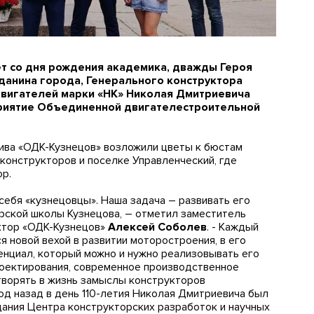
лет со дня рождения академика, дважды Героя
данина города, Генерального конструктора
двигателей марки «НК» Николая Дмитриевича
приятие Объединенной двигателестроительной
ива «ОДК-Кузнецов» возложили цветы к бюстам
конструкторов и поселке Управленческий, где
р.
себя «кузнецовцы». Наша задача – развивать его
орской школы Кузнецова, – отметил заместитель
ктор «ОДК-Кузнецов»
Алексей Соболев
. - Каждый
 новой вехой в развитии моторостроения, в его
енциал, который можно и нужно реализовывать его
оектирования, современное производственное
творять в жизнь замыслы конструкторов
од назад в день 110-летия Николая Дмитриевича был
дания Центра конструкторских разработок и научных