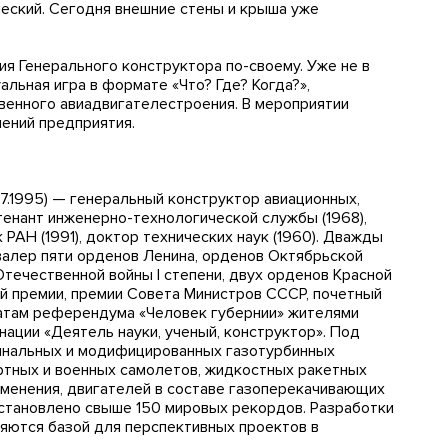
ческий. Сегодня внешние стены и крыша уже
 Генерального конструктора по-своему. Уже не в
альная игра в формате «Что? Где? Когда?»,
твенного авиадвигателестроения. В мероприятии
лений предприятия.
07.1995) — генеральный конструктор авиационных,
тенант инженерно-технологической службы (1968),
РАН (1991), доктор технических наук (1960). Дважды
кавалер пяти орденов Ленина, орденов Октябрьской
течественной войны I степени, двух орденов Красной
ой премии, премии Совета Министров СССР, почетный
татам референдума «Человек губернии» жителями
ации «Деятель науки, ученый, конструктор». Под
гинальных и модифицированных газотурбинных
ртных и военных самолетов, жидкостных ракетных
менения, двигателей в составе газоперекачивающих
установлено свыше 150 мировых рекордов. Разработки
ляются базой для перспективных проектов в