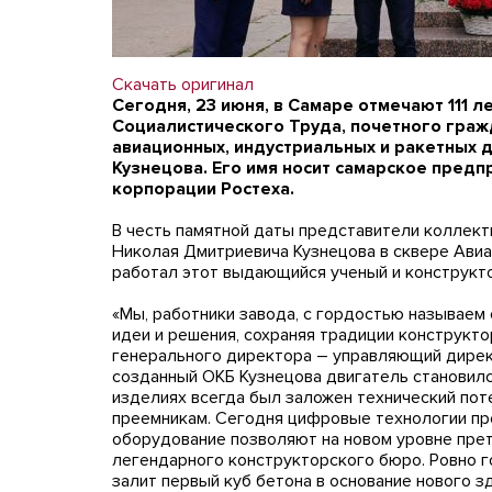
Скачать оригинал
Сегодня, 23 июня, в Самаре отмечают 111 
Социалистического Труда, почетного граж
авиационных, индустриальных и ракетных 
Кузнецова. Его имя носит самарское пред
корпорации Ростеха.
В честь памятной даты представители коллект
Николая Дмитриевича Кузнецова в сквере Авиа
работал этот выдающийся ученый и конструкто
«Мы, работники завода, с гордостью называем 
идеи и решения, сохраняя традиции конструкт
генерального директора – управляющий дире
созданный ОКБ Кузнецова двигатель становился
изделиях всегда был заложен технический пот
преемникам. Сегодня цифровые технологии пр
оборудование позволяют на новом уровне пре
легендарного конструкторского бюро. Ровно г
залит первый куб бетона в основание нового з