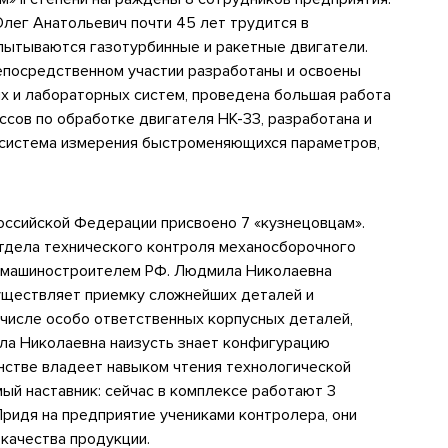
Олег Анатольевич почти 45 лет трудится в
пытываются газотурбинные и ракетные двигатели.
епосредственном участии разработаны и освоены
х и лабораторных систем, проведена большая работа
сов по обработке двигателя НК-33, разработана и
 система измерения быстроменяющихся параметров,
оссийской Федерации присвоено 7 «кузнецовцам».
отдела технического контроля механосборочного
 машиностроителем РФ. Людмила Николаевна
существляет приемку сложнейших деталей и
 числе особо ответственных корпусных деталей,
ла Николаевна наизусть знает конфигурацию
нстве владеет навыком чтения технологической
й наставник: сейчас в комплексе работают 3
Придя на предприятие учениками контролера, они
качества продукции.