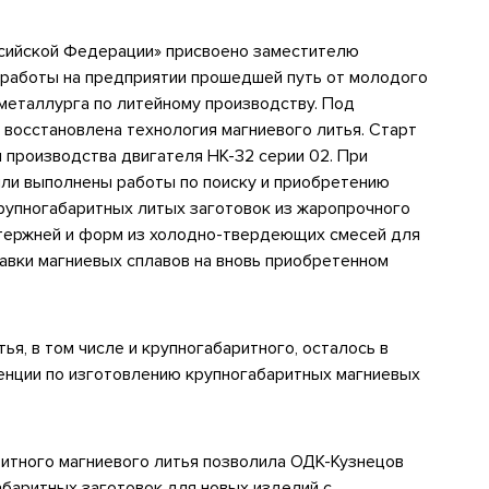
сийской Федерации» присвоено заместителю
т работы на предприятии прошедшей путь от молодого
металлурга по литейному производству. Под
восстановлена технология магниевого литья. Старт
 производства двигателя НК-32 серии 02. При
ли выполнены работы по поиску и приобретению
рупногабаритных литых заготовок из жаропрочного
стержней и форм из холодно-твердеющих смесей для
авки магниевых сплавов на вновь приобретенном
ья, в том числе и крупногабаритного, осталось в
енции по изготовлению крупногабаритных магниевых
итного магниевого литья позволила ОДК-Кузнецов
абаритных заготовок для новых изделий с