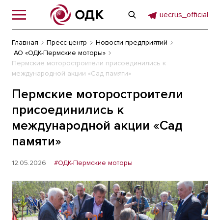
uecrus_official
Главная
Пресс-центр
Новости предприятий
АО «ОДК-Пермские моторы»
Пермские моторостроители присоединились к
международной акции «Сад памяти»
Пермские моторостроители
присоединились к
международной акции «Сад
памяти»
12.05.2026
#ОДК-Пермские моторы