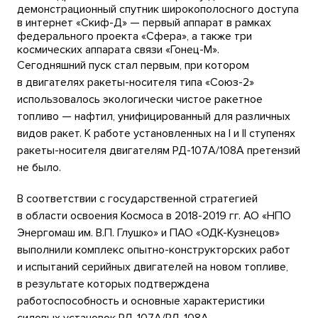
демонстрационный спутник широкополосного доступа
в интернет «Скиф-Д» — первый аппарат в рамках
федерального проекта «Сфера», а также три
космических аппарата связи «Гонец-М».
Сегодняшний пуск стал первым, при котором
в двигателях ракеты-носителя типа «Союз-2»
использовалось экологически чистое ракетное
топливо — нафтил, унифицированный для различных
видов ракет. К работе установленных на I и II ступенях
ракеты-носителя двигателям РД-107А/108А претензий
не было.
В соответствии с государственной стратегией
в области освоения Космоса в
2018-2019 гг.
АО «НПО
Энергомаш им. В.П. Глушко» и ПАО «ОДК-Кузнецов»
выполнили комплекс опытно-конструкторских работ
и испытаний серийных двигателей на новом топливе,
в результате которых подтверждена
работоспособность и основные характеристики