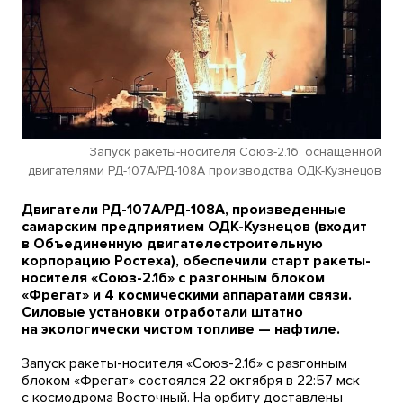
Запуск ракеты-носителя Союз-2.1б, оснащённой
двигателями РД-107А/РД-108А производства ОДК-Кузнецов
Двигатели РД-107А/РД-108А, произведенные
самарским предприятием ОДК-Кузнецов (входит
в Объединенную двигателестроительную
корпорацию Ростеха), обеспечили старт ракеты-
носителя «Союз-2.1б» с разгонным блоком
«Фрегат» и 4 космическими аппаратами связи.
Силовые установки отработали штатно
на экологически чистом топливе — нафтиле.
Запуск ракеты-носителя «Союз-2.1б» с разгонным
блоком «Фрегат» состоялся 22 октября в 22:57 мск
с космодрома Восточный. На орбиту доставлены