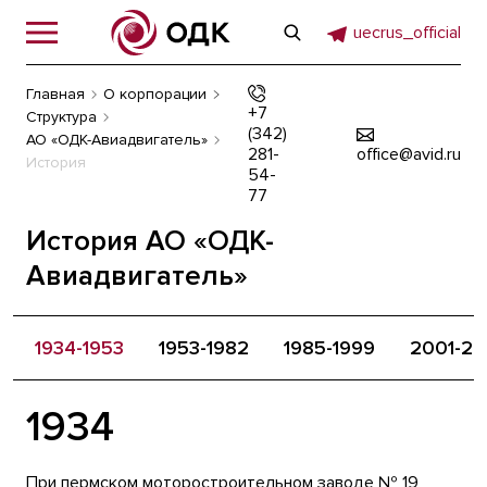
uecrus_official
Главная
О корпорации
+7
Структура
(342)
АО «ОДК-Авиадвигатель»
281-
office@avid.ru
История
54-
77
История АО «ОДК-
Авиадвигатель»
1934-1953
1953-1982
1985-1999
2001-20
1934
При пермском моторостроительном заводе № 19