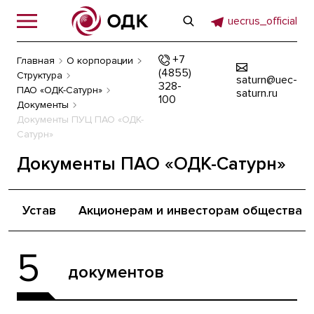
uecrus_official
+7
Главная
О корпорации
(4855)
Структура
saturn@uec-
328-
ПАО «ОДК-Сатурн»
saturn.ru
100
Документы
Документы ПУЦ ПАО «ОДК-
Сатурн»
Документы ПАО «ОДК-Сатурн»
Устав
Акционерам и инвесторам общества
5
документов